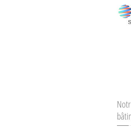
S
Notr
bâti