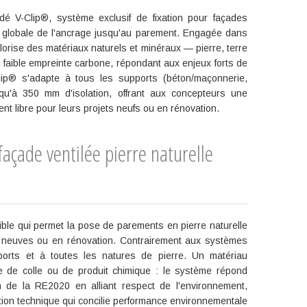
édé V-Clip®, système exclusif de fixation pour façades
n globale de l'ancrage jusqu'au parement. Engagée dans
rise des matériaux naturels et minéraux — pierre, terre
faible empreinte carbone, répondant aux enjeux forts de
Clip® s'adapte à tous les supports (béton/maçonnerie,
squ'à 350 mm d'isolation, offrant aux concepteurs une
nt libre pour leurs projets neufs ou en rénovation.
çade ventilée pierre naturelle
sible qui permet la pose de parements en pierre naturelle
s neuves ou en rénovation. Contrairement aux systèmes
pports et à toutes les natures de pierre. Un matériau
 de colle ou de produit chimique : le système répond
 de la RE2020 en alliant respect de l'environnement,
ution technique qui concilie performance environnementale