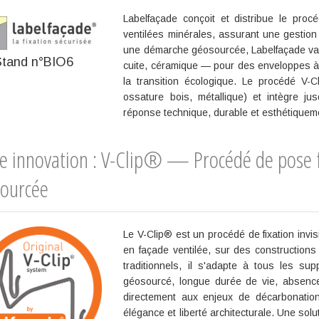
Labelfaçade conçoit et distribue le proc
ventilées minérales, assurant une gestio
une démarche géosourcée, Labelfaçade valo
Stand n°BIO6
cuite, céramique — pour des enveloppes à 
la transition écologique. Le procédé V-
ossature bois, métallique) et intègre ju
réponse technique, durable et esthétiqueme
e innovation : V-Clip® — Procédé de pose fa
ourcée
Le V-Clip® est un procédé de fixation invi
en façade ventilée, sur des construction
traditionnels, il s'adapte à tous les su
géosourcé, longue durée de vie, absence
directement aux enjeux de décarbonation
élégance et liberté architecturale. Une sol